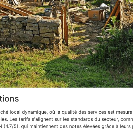
tions
ché local dynamique, où la qualité des services est mesura
s. Les tarifs s'alignent sur les standards du secteur, comm
4.7/5), qui maintiennent des notes élevées grâce à leurs p